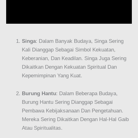
Singa
: Dalam Banyak Budaya, Singa Sering
Kali Dianggap Sebagai Simbol Kekuatan,
Keberanian, Dan Keadilan. Singa Juga Sering
Dikaitkan Dengan Kekuatan Spiritual Dan
Kepemimpinan Yang Kuat.
Burung Hantu
: Dalam Beberapa Budaya,
Burung Hantu Sering Dianggap Sebagai
Pembawa Kebijaksanaan Dan Pengetahuan.
Mereka Sering Dikaitkan Dengan Hal-Hal Gaib
Atau Spiritualitas.