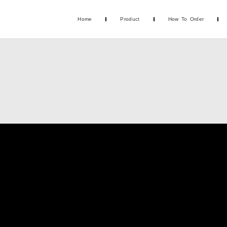
Home
Product
How To Order
ANG TERPAL
IS TERPAL