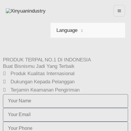
Lewati
Ke
Konten
Language
PRODUK TERPAL NO.1 DI INDONESIA
Buat Bisnismu Jadi Yang Terbaik
Produk Kualitas Internasional
Dukungan Kepada Pelanggan
Terjamin Keamanan Pengiriman
N
A
E
M
M
E
Y
A