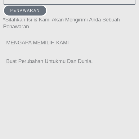
O
I
U
PENAWARAN
L
*Silahkan Isi & Kami Akan Mengirimi Anda Sebuah
R
Penawaran
P
H
MENGAPA MEMILIH KAMI
O
N
Buat Perubahan Untukmu Dan Dunia.
E