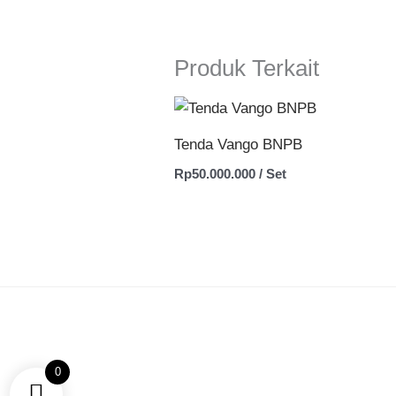
Produk Terkait
Produk
Ini
Tenda Vango BNPB
Memiliki
Rp
50.000.000
/ Set
Beberapa
Varian.
Pilihan
Ini
Dapat
Diambil
Di
Halaman
0
Produk