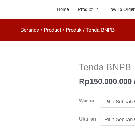
Home
Product
How To Order
Beranda
Product
Produk
Tenda BNPB
Tenda BNPB
Kuantitas
Tenda
Rp
150.000.000
BNPB
Warna
Ukuran