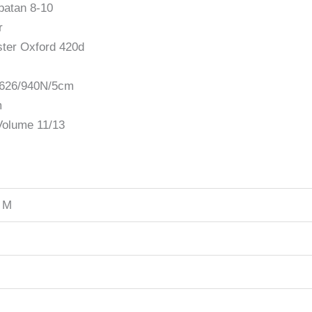
patan 8-10
r
ster Oxford 420d
1626/940N/5cm
m
Volume 11/13
3 M