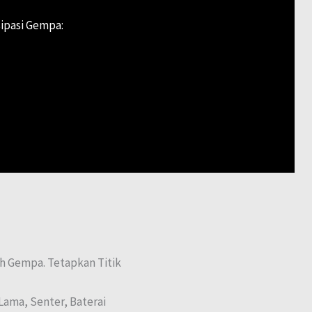
sipasi Gempa:
h Gempa. Tetapkan Titik
Lama, Senter, Baterai