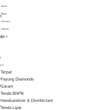
Store
Blog
n
Contact
Career
ed)
Event
e
uct
Terpal
Payung Diamonds
n
Garam
Tenda BNPB
Handsanitizer & Disinfectant
ed)
Tenda Lipat