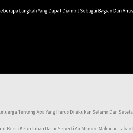
Beberapa Langkah Yang Dapat Diambil Sebagai Bagian Dari Anti
eluarga Tentang Apa Yang Harus Dilakukan Selama Dan Setela
rat Berisi Kebutuhan Dasar Seperti Air Minum, Makanan Tahan 