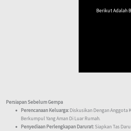
Berikut Adalah 
Persiapan Sebelum Gempa
Perencanaan Keluarga:
Diskusikan Dengan Anggota K
Berkumpul Yang Aman Di Luar Rumah.
Penyediaan Perlengkapan Darurat:
Siapkan Tas Daru