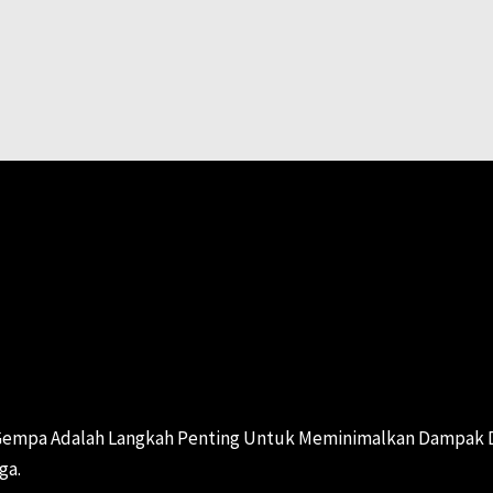
Sebelum
NA GEMPA BUMI
 Gempa Adalah Langkah Penting Untuk Meminimalkan Dampak D
ga.