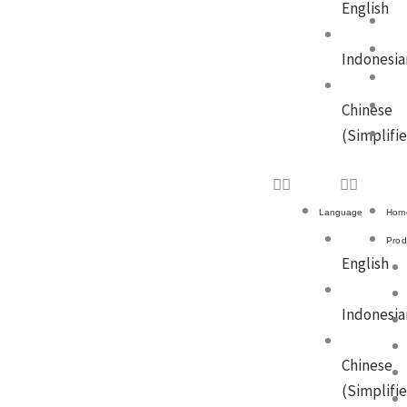
English
Indonesia
Chinese
(Simplifi
Language
Hom
Prod
English
Indonesia
Chinese
(Simplifi