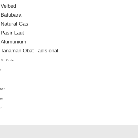
Velbed
Batubara
Natural Gas
Pasir Laut
Alumunium
Tanaman Obat Tadisional
 To Order
e
act
er
t