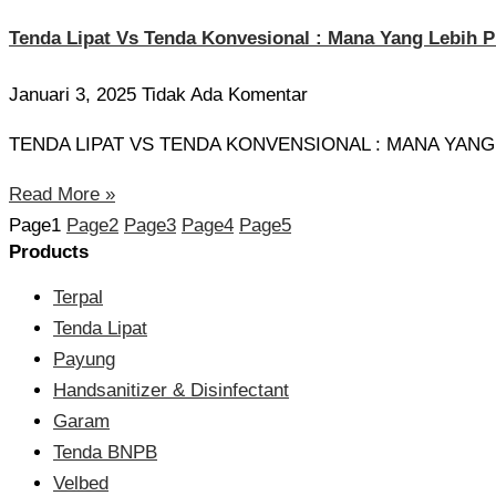
Tenda Lipat Vs Tenda Konvesional : Mana Yang Lebih P
Januari 3, 2025
Tidak Ada Komentar
TENDA LIPAT VS TENDA KONVENSIONAL : MANA YANG LEBI
Read More »
Page
1
Page
2
Page
3
Page
4
Page
5
Products
Terpal
Tenda Lipat
Payung
Handsanitizer & Disinfectant
Garam
Tenda BNPB
Velbed