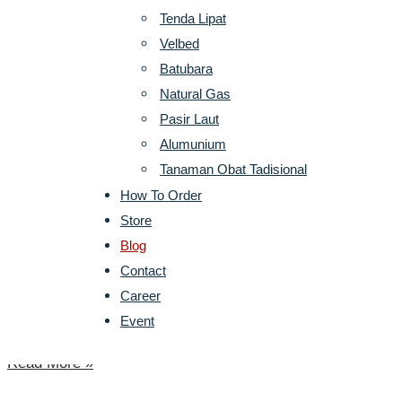
Tenda Lipat
MANFAAT TERPAL UNTUK KEGIATAN OUTDOOR
Velbed
Batubara
Januari 6, 2025
Tidak Ada Komentar
Natural Gas
Pasir Laut
MANFAAT TERPAL UNTUK KEGIATAN OUTDOOR Terpal Adalah
Alumunium
Read More »
Tanaman Obat Tadisional
How To Order
Store
CARA MEMILIH TERPAL YANG TEPAT
Blog
Contact
Januari 3, 2025
Tidak Ada Komentar
Career
Event
Cara Memilih Terpal Yang Tepat Untuk Berbagai Kebutuha
Read More »