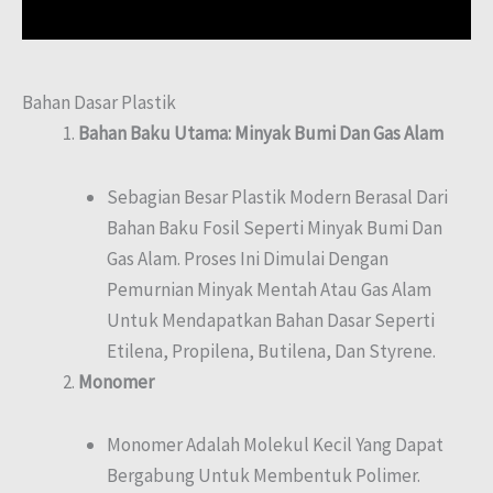
Bahan Dasar Plastik
Bahan Baku Utama: Minyak Bumi Dan Gas Alam
Sebagian Besar Plastik Modern Berasal Dari
Bahan Baku Fosil Seperti Minyak Bumi Dan
Gas Alam. Proses Ini Dimulai Dengan
Pemurnian Minyak Mentah Atau Gas Alam
Untuk Mendapatkan Bahan Dasar Seperti
Etilena, Propilena, Butilena, Dan Styrene.
Monomer
Monomer Adalah Molekul Kecil Yang Dapat
Bergabung Untuk Membentuk Polimer.