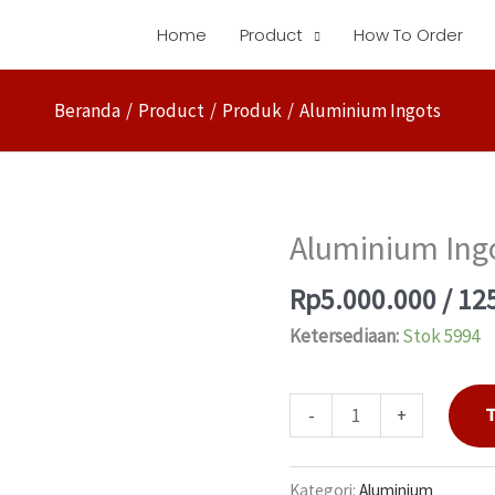
Home
Product
How To Order
Beranda
Product
Produk
Aluminium Ingots
Aluminium Ing
Kuantitas
Aluminium
Rp
5.000.000
/ 12
Ingots
Ketersediaan:
Stok 5994
-
+
Kategori:
Aluminium