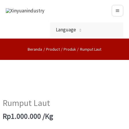
Lewati
Ke
Konten
Language
Beranda
Product
Produk
Rumput Laut
Kuantitas
Rumput
Laut
Rumput Laut
Rp
1.000.000
/kg