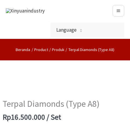
Lewati
Ke
Konten
Language
Beranda
Product
Produk
Terpal Diamonds (Type A8)
Kuantitas
Terpal
Diamonds
Terpal Diamonds (Type A8)
(Type
Rp
16.500.000
/ Set
A8)