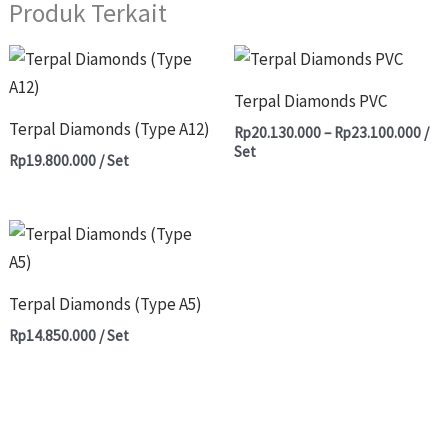
Produk Terkait
Ren
Produk
Produk
Har
Ini
Ini
Rp2
Terpal Diamonds PVC
Hin
Memiliki
Memiliki
Terpal Diamonds (Type A12)
Rp2
Rp
20.130.000
–
Rp
23.100.000
/
Beberapa
Beberapa
Set
Rp
19.800.000
/ Set
Varian.
Varian.
Pilihan
Pilihan
Ini
Ini
Produk
Dapat
Dapat
Ini
Diambil
Diambil
Memiliki
Terpal Diamonds (Type A5)
Di
Di
Beberapa
Rp
14.850.000
/ Set
Halaman
Halaman
Varian.
Produk
Produk
Pilihan
Ini
Dapat