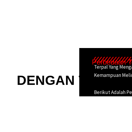
Perbedaan T
Terpal Yang Meng
Kemampuan Melindu
DENGAN TERPAL
Berikut Adalah P