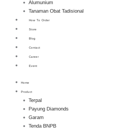
Alumunium
Tanaman Obat Tadisional
How To Order
Store
Blog
Contact
Career
Event
Home
Product
Terpal
Payung Diamonds
Garam
Tenda BNPB