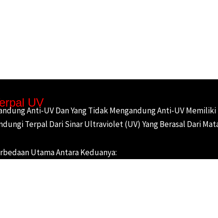
erpal UV
andung Anti-UV Dan Yang Tidak Mengandung Anti-UV Memiliki 
ngi Terpal Dari Sinar Ultraviolet (UV) Yang Berasal Dari Mata
 YANG LAINNYA
erbedaan Utama Antara Keduanya: